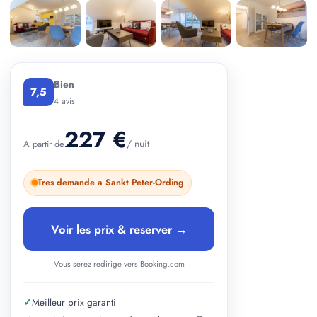
+ 2 photos
Bien
7,5
4 avis
227 €
/ nuit
A partir de
Tres demande a Sankt Peter-Ording
Voir les prix & reserver →
Vous serez redirige vers Booking.com
✓
Meilleur prix garanti