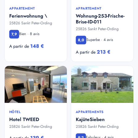
APPARTEMENT
APPARTEMENT
Ferienwohnung \
Wohnung-253-Frische-
Brise-ID-011
25826 Sankt Peter-Ording
25826 Sankt Peter-Ording
Bien · 8 avis
7,9
Superbe · 4 avis
8,0
148 €
A partir de
213 €
A partir de
HÔTEL
APPARTEMENTS
Hotel TWEED
KajüteSieben
25826 Sankt Peter-Ording
25826 Sankt Peter-Ording
139 €
Fabuleux · 4 avis
A partir de
9,2