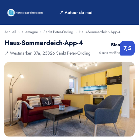
📍 Autour de moi
Accueil
›
allemagne
›
Sankt Peter-Ording
›
Haus-Sommerdeich-App-4
Haus-Sommerdeich-App-4
Bien
7,5
📍 Westmarken 37a, 25826 Sankt Peter-Ording
4 avis verifies