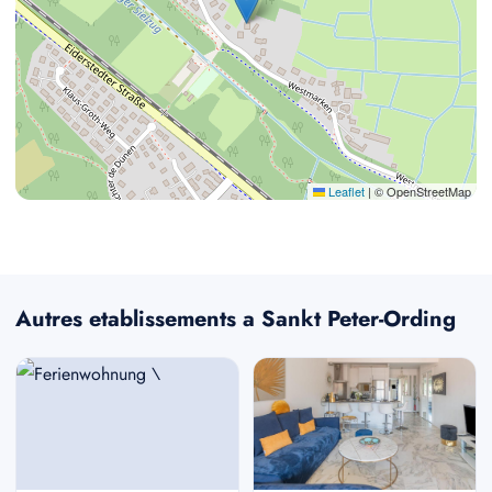
Leaflet
|
© OpenStreetMap
Autres etablissements a Sankt Peter-Ording