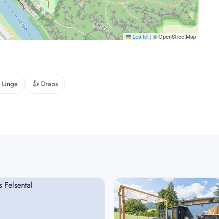
Leaflet
|
© OpenStreetMap
 Linge
👍 Draps