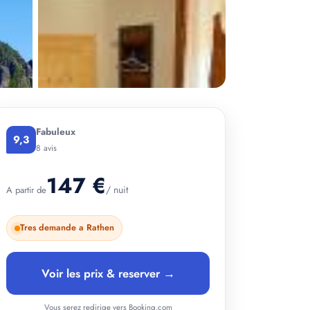
Fabuleux
9,3
8 avis
147 €
/ nuit
A partir de
Tres demande a Rathen
Voir les prix & reserver →
Vous serez redirige vers Booking.com