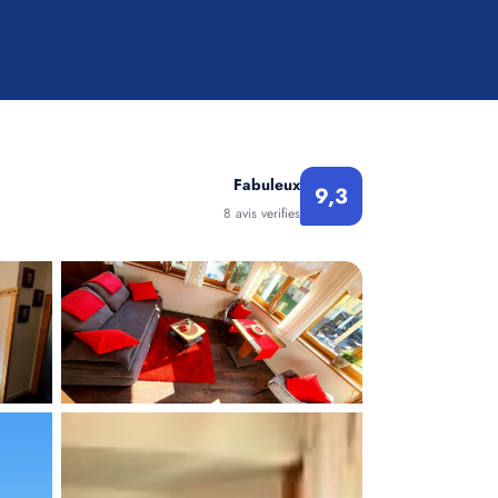
Fabuleux
9,3
8 avis verifies