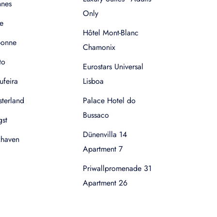
nnes
Only
e
Hôtel Mont-Blanc
bonne
Chamonix
to
Eurostars Universal
ufeira
Lisboa
terland
Palace Hotel do
Bussaco
gst
Dünenvilla 14
xhaven
Apartment 7
Priwallpromenade 31
Apartment 26