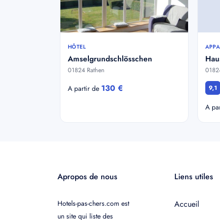
HÔTEL
APPA
Amselgrundschlösschen
Haus
01824 Rathen
0182
130 €
A partir de
9,1
A pa
Apropos de nous
Liens utiles
Hotels-pas-chers.com est
Accueil
un site qui liste des