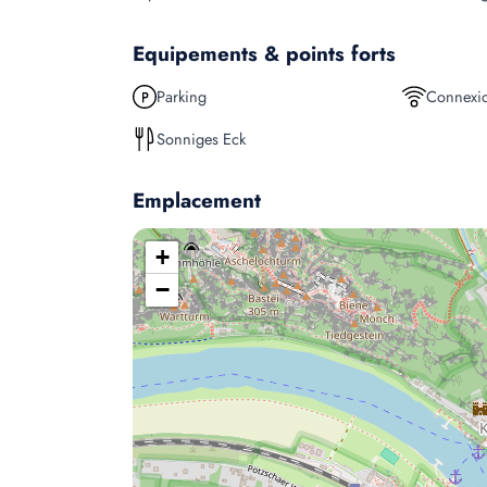
Equipements & points forts
Parking
Connexio
Sonniges Eck
Emplacement
+
−