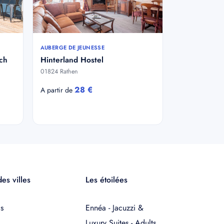
AUBERGE DE JEUNESSE
ch
Hinterland Hostel
01824 Rathen
28 €
A partir de
es villes
Les étoilées
s
Ennéa - Jacuzzi &
Luxury Suites - Adults