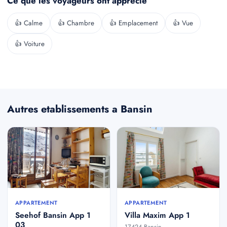
Ce que les voyageurs ont apprecie
👍 Calme
👍 Chambre
👍 Emplacement
👍 Vue
👍 Voiture
Autres etablissements a Bansin
APPARTEMENT
APPARTEMENT
Seehof Bansin App 1
Villa Maxim App 1
03
17424 Bansin