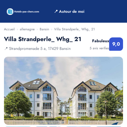
📍 Autour de moi
Accueil
›
allemagne
›
Bansin
›
Villa Strandperle_ Whg_ 21
Villa Strandperle_ Whg_ 21
Fabuleux
9,0
📍 Strandpromenade 5 a, 17429 Bansin
5 avis verifies