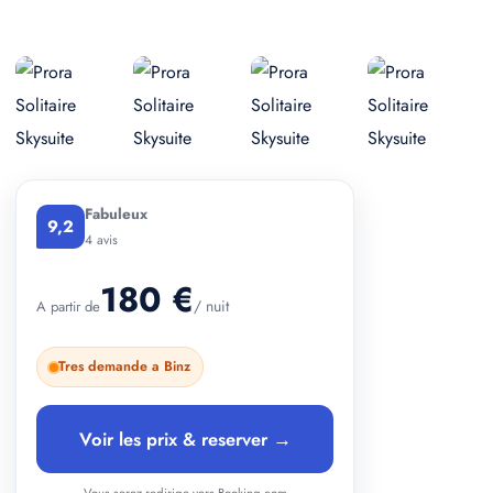
+ 1 photos
Fabuleux
9,2
4 avis
180 €
/ nuit
A partir de
Tres demande a Binz
Voir les prix & reserver →