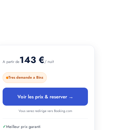
+ 2 photos
143 €
/ nuit
A partir de
Tres demande a Binz
Voir les prix & reserver →
Vous serez redirige vers Booking.com
✓
Meilleur prix garanti