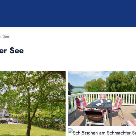
r See
er See