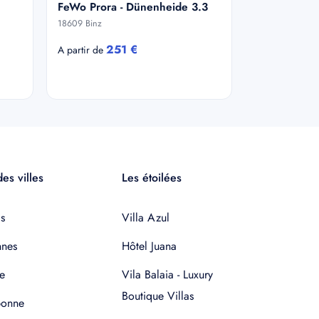
FeWo Prora - Dünenheide 3.3
18609 Binz
251 €
A partir de
es villes
Les étoilées
s
Villa Azul
nnes
Hôtel Juana
e
Vila Balaia - Luxury
Boutique Villas
bonne