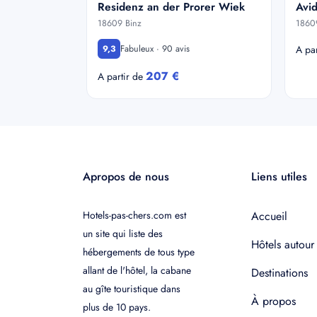
Residenz an der Prorer Wiek
Avid
18609 Binz
1860
Fabuleux · 90 avis
9,3
A pa
207 €
A partir de
Apropos de nous
Liens utiles
Hotels-pas-chers.com est
Accueil
un site qui liste des
Hôtels autour
hébergements de tous type
allant de l'hôtel, la cabane
Destinations
au gîte touristique dans
À propos
plus de 10 pays.