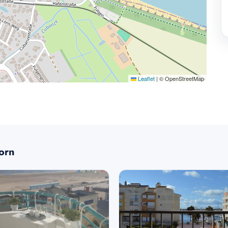
Leaflet
|
© OpenStreetMap
orn