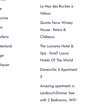
Le Mas des Roches à
e
Velaux
bonne
Quinta Nova Winery
to
House - Relais &
ufeira
Châteaux
terland
The Lumiares Hotel &
Spa - Small Luxury
gst
Hotels Of The World
xhaven
Dünenvilla 4 Apartment
5
Amazing apartment in
Lembruch-Dmmer See
with 2 Bedrooms, WiFi