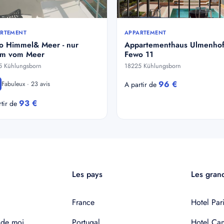
RTEMENT
APPARTEMENT
o Himmel& Meer - nur
Appartementhaus Ulmenho
m vom Meer
Fewo 11
5 Kühlungsborn
18225 Kühlungsborn
96 €
Fabuleux · 23 avis
A partir de
93 €
rtir de
Les pays
Les grand
France
Hotel Pari
 de moi
Portugal
Hotel Ca