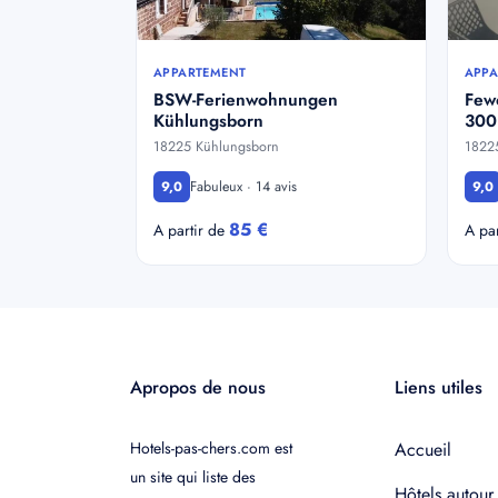
APPARTEMENT
APPA
BSW-Ferienwohnungen
Few
Kühlungsborn
300
18225 Kühlungsborn
1822
Fabuleux · 14 avis
9,0
9,0
85 €
A partir de
A pa
Apropos de nous
Liens utiles
Hotels-pas-chers.com est
Accueil
un site qui liste des
Hôtels autour