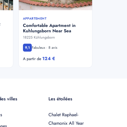
APPARTEMENT
f
Comfortable Apartment in
Kuhlungsborn Near Sea
18225 Kühlungsborn
Fabuleux · 8 avis
9,1
124 €
A partir de
es villes
Les étoilées
s
Chalet Raphael-
Chamonix All Year
nnes