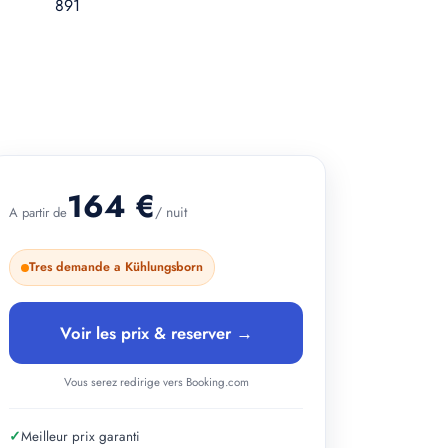
+ 2 photos
164 €
/ nuit
A partir de
Tres demande a Kühlungsborn
Voir les prix & reserver →
Vous serez redirige vers Booking.com
✓
Meilleur prix garanti