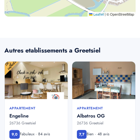
Leaflet
|
© OpenStreetMap
Autres etablissements a Greetsiel
APPARTEMENT
APPARTEMENT
Engeline
Albatros OG
26736 Greetsiel
26736 Greetsiel
Fabuleux · 84 avis
Bien · 48 avis
9,0
7,7