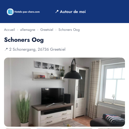
📍 Autour de moi
Accueil
›
allemagne
›
Greetsiel
›
Schoners Oog
Schoners Oog
📍 2 Schonergang, 26736 Greetsiel