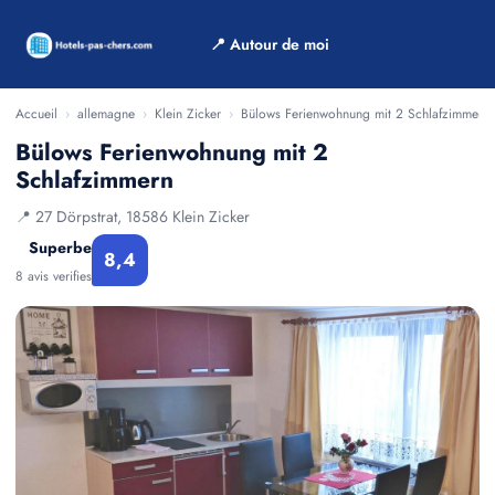
📍 Autour de moi
Accueil
›
allemagne
›
Klein Zicker
›
Bülows Ferienwohnung mit 2 Schlafzimmern
Bülows Ferienwohnung mit 2
Schlafzimmern
📍 27 Dörpstrat, 18586 Klein Zicker
Superbe
8,4
8 avis verifies