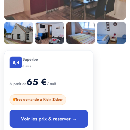
+ 2 photos
Superbe
8,4
8 avis
65 €
/ nuit
A partir de
Tres demande a Klein Zicker
Voir les prix & reserver →