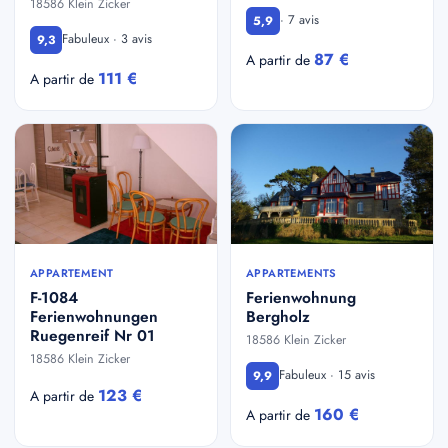
18586 Klein Zicker
· 7 avis
5,9
Fabuleux · 3 avis
9,3
87 €
A partir de
111 €
A partir de
APPARTEMENT
APPARTEMENTS
F-1084
Ferienwohnung
Ferienwohnungen
Bergholz
Ruegenreif Nr 01
18586 Klein Zicker
18586 Klein Zicker
Fabuleux · 15 avis
9,9
123 €
A partir de
160 €
A partir de