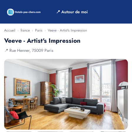
📍 Autour de moi
Accueil
›
france
›
Paris
›
Veeve - Artist's Impression
Veeve - Artist's Impression
📍 Rue Henner, 75009 Paris