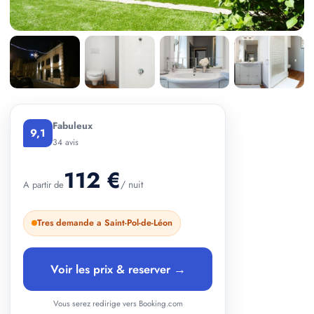
+ 2 photos
Fabuleux
9,1
34 avis
112 €
/ nuit
A partir de
Tres demande a Saint-Pol-de-Léon
Voir les prix & reserver →
Vous serez redirige vers Booking.com