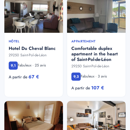
HÔTEL
APPARTEMENT
Hotel Du Cheval Blanc
Comfortable duplex
apartment in the heart
29250 Saint-Pol-de-Léon
of Saint-Pol-de-Léon
Fabuleux · 25 avis
9,1
29250 Saint-Pol-de-Léon
67 €
Fabuleux · 3 avis
A partir de
9,3
107 €
A partir de