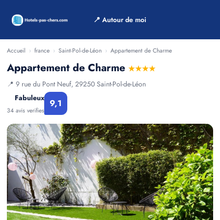
📍 Autour de moi
Accueil
›
france
›
Saint-Pol-de-Léon
›
Appartement de Charme
Appartement de Charme
★★★★
📍 9 rue du Pont Neuf, 29250 Saint-Pol-de-Léon
Fabuleux
9,1
34 avis verifies