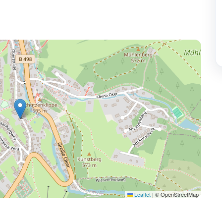
Leaflet
|
© OpenStreetMap