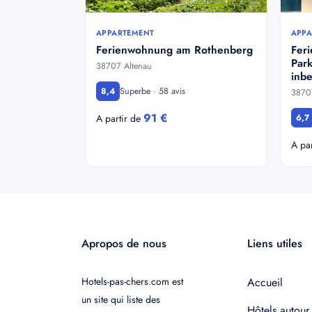
APPARTEMENT
APPA
Ferienwohnung am Rothenberg
Fer
Park
38707 Altenau
inbe
Superbe · 58 avis
8,4
3870
91 €
A partir de
6,7
A pa
Apropos de nous
Liens utiles
Hotels-pas-chers.com est
Accueil
un site qui liste des
Hôtels autour