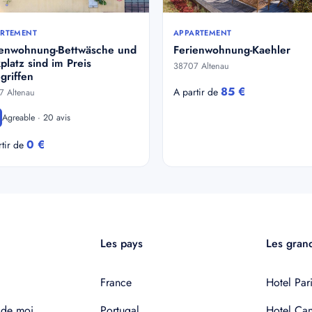
RTEMENT
APPARTEMENT
ienwohnung-Bettwäsche und
Ferienwohnung-Kaehler
platz sind im Preis
38707 Altenau
griffen
85 €
A partir de
7 Altenau
Agreable · 20 avis
0 €
rtir de
Les pays
Les grand
France
Hotel Pari
 de moi
Portugal
Hotel Ca