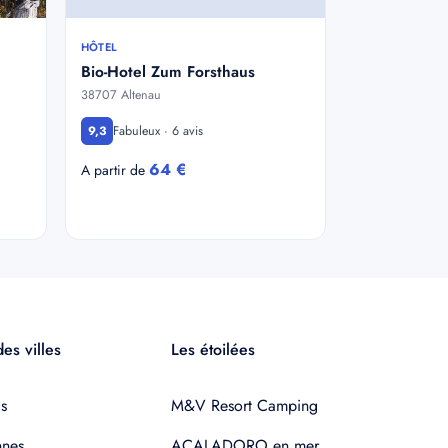
HÔTEL
Bio-Hotel Zum Forsthaus
38707 Altenau
Fabuleux · 6 avis
9,3
64 €
A partir de
es villes
Les étoilées
s
M&V Resort Camping
nnes
ACALADORO en mer