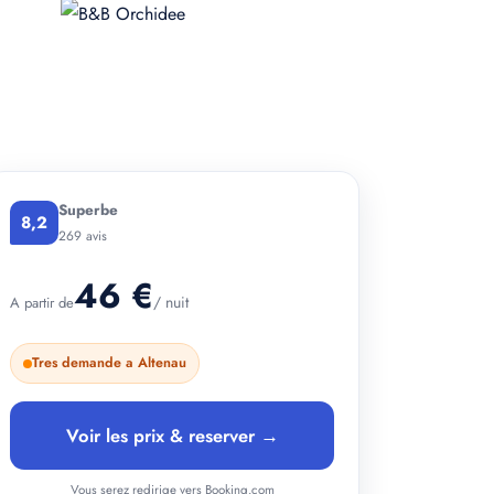
+ 2 photos
Superbe
8,2
269 avis
46 €
/ nuit
A partir de
Tres demande a Altenau
Voir les prix & reserver →
Vous serez redirige vers Booking.com