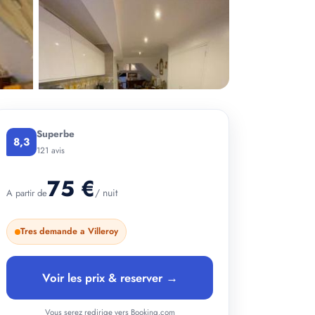
Superbe
8,3
121 avis
75 €
/ nuit
A partir de
+ 3 photos
Tres demande a Villeroy
Voir les prix & reserver →
Vous serez redirige vers Booking.com