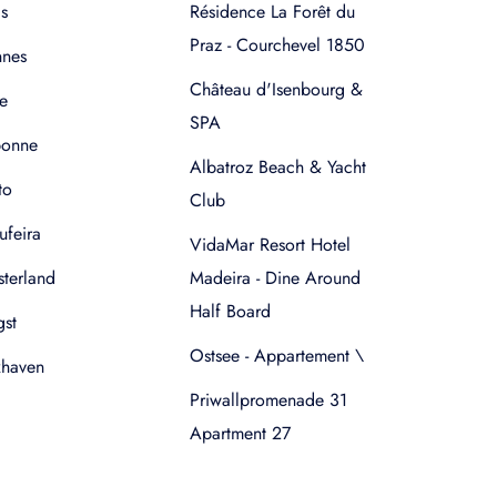
s
Résidence La Forêt du
Praz - Courchevel 1850
nnes
Château d'Isenbourg &
e
SPA
bonne
Albatroz Beach & Yacht
to
Club
ufeira
VidaMar Resort Hotel
terland
Madeira - Dine Around
Half Board
gst
Ostsee - Appartement \
xhaven
Priwallpromenade 31
Apartment 27