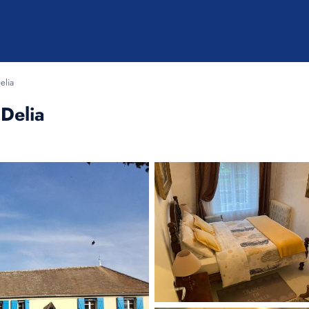
elia
Delia