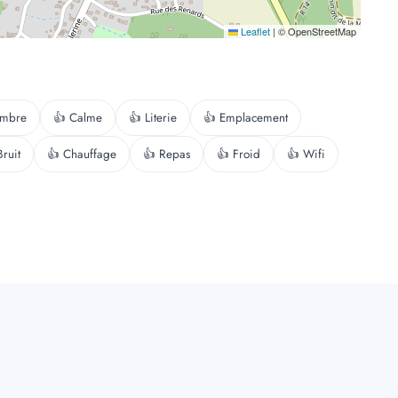
Leaflet
|
© OpenStreetMap
ambre
👍 Calme
👍 Literie
👍 Emplacement
Bruit
👍 Chauffage
👍 Repas
👍 Froid
👍 Wifi