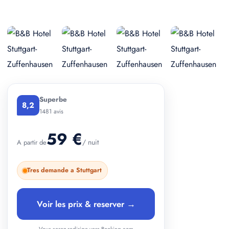
+ 2 photos
Superbe
8,2
1481 avis
59 €
/ nuit
A partir de
Tres demande a Stuttgart
Voir les prix & reserver →