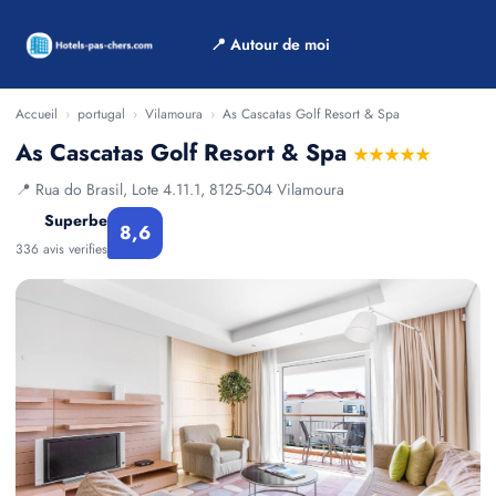
📍 Autour de moi
Accueil
›
portugal
›
Vilamoura
›
As Cascatas Golf Resort & Spa
As Cascatas Golf Resort & Spa
★★★★★
📍 Rua do Brasil, Lote 4.11.1, 8125-504 Vilamoura
Superbe
8,6
336 avis verifies