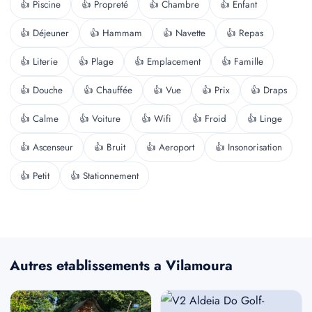
👍 Piscine
👍 Propreté
👍 Chambre
👍 Enfant
👍 Déjeuner
👍 Hammam
👍 Navette
👍 Repas
👍 Literie
👍 Plage
👍 Emplacement
👍 Famille
👍 Douche
👍 Chauffée
👍 Vue
👍 Prix
👍 Draps
👍 Calme
👍 Voiture
👍 Wifi
👍 Froid
👍 Linge
👍 Ascenseur
👍 Bruit
👍 Aeroport
👍 Insonorisation
👍 Petit
👍 Stationnement
Autres etablissements a Vilamoura