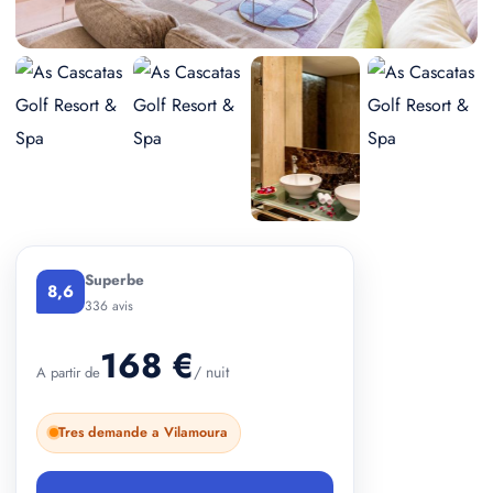
+ 2 photos
Superbe
8,6
336 avis
168 €
/ nuit
A partir de
Tres demande a Vilamoura