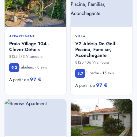
APPARTEMENT
VILLA
Praia Village 104 -
V2 Aldeia Do Golf-
Clever Details
Piscina, Familiar,
Aconchegante
8125-473 Vilamoura
8125-406 Vilamoura
Fabuleux · 8 avis
9,2
Superbe · 15 avis
8,7
97 €
A partir de
97 €
A partir de