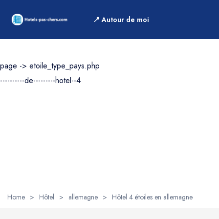
📍 Autour de moi
Par type d'hébergement
page -> etoile_type_pays.php
Par nombre d'étoile
----------de---------hotel--4
1
2
3
4
5
Home
>
Hôtel
>
allemagne
>
Hôtel 4 étoiles en allemagne