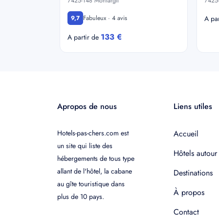
7425-148 Montargil
7425-
Fabuleux · 4 avis
9,7
A pa
133 €
A partir de
Apropos de nous
Liens utiles
Hotels-pas-chers.com est
Accueil
un site qui liste des
Hôtels autour
hébergements de tous type
allant de l'hôtel, la cabane
Destinations
au gîte touristique dans
À propos
plus de 10 pays.
Contact