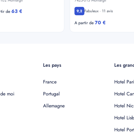
102 Montargil
7425-015 Montargil
63 €
Fabuleux · 11 avis
rtir de
9,2
70 €
A partir de
Les pays
Les grand
France
Hotel Pari
 de moi
Portugal
Hotel Ca
Allemagne
Hotel Nic
Hotel Lis
Hotel Por