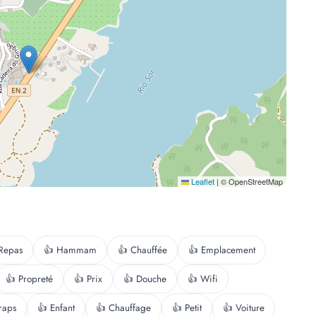
Leaflet
|
© OpenStreetMap
Repas
👍 Hammam
👍 Chauffée
👍 Emplacement
👍 Propreté
👍 Prix
👍 Douche
👍 Wifi
raps
👍 Enfant
👍 Chauffage
👍 Petit
👍 Voiture