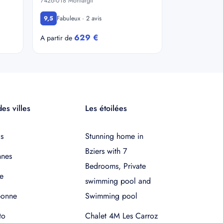
7426-018 Montargil
Fabuleux · 2 avis
9,5
629 €
A partir de
es villes
Les étoilées
s
Stunning home in
Bziers with 7
nnes
Bedrooms, Private
e
swimming pool and
bonne
Swimming pool
to
Chalet 4M Les Carroz