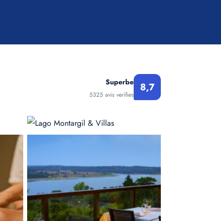
Superbe
8,7
5325 avis verifies