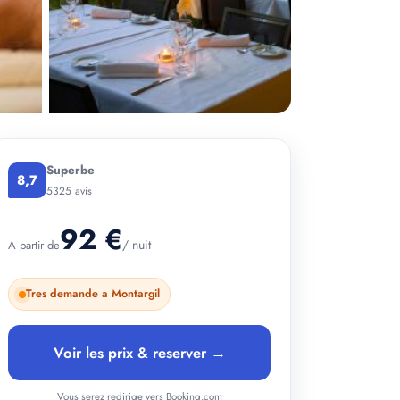
Superbe
+ 3 photos
8,7
5325 avis
92 €
/ nuit
A partir de
Tres demande a Montargil
Voir les prix & reserver →
Vous serez redirige vers Booking.com