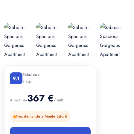
+ 2 photos
Fabuleux
9,1
9 avis
367 €
/ nuit
A partir de
Tres demande a Monte Estoril