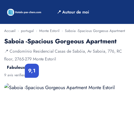
📍 Autour de moi
Accueil
›
portugal
›
Monte Estoril
›
Saboia -Spacious Gorgeous Apartment
Saboia -Spacious Gorgeous Apartment
📍 Condomínio Residencial Casas de Sabóia, Av Saboia, 776, RC
floor, 2765-279 Monte Estoril
Fabuleux
9,1
9 avis verifies