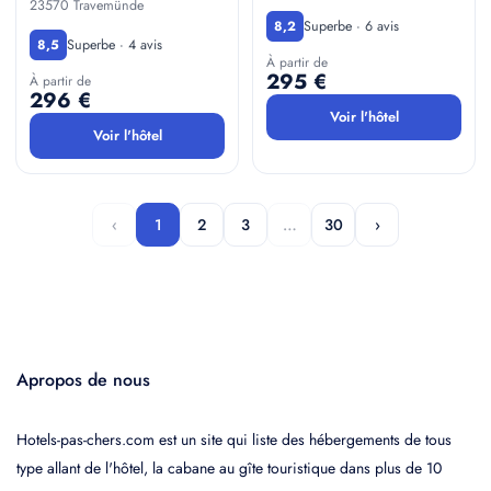
23570 Travemünde
Superbe · 6 avis
8,2
Superbe · 4 avis
8,5
À partir de
295 €
À partir de
296 €
Voir l'hôtel
Voir l'hôtel
‹
1
2
3
…
30
›
Apropos de nous
Hotels-pas-chers.com est un site qui liste des hébergements de tous
type allant de l'hôtel, la cabane au gîte touristique dans plus de 10