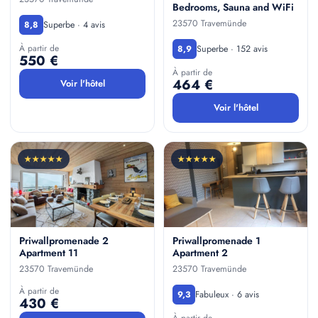
Bedrooms, Sauna and WiFi
23570 Travemünde
Superbe · 4 avis
8,8
À partir de
Superbe · 152 avis
8,9
550 €
À partir de
464 €
Voir l'hôtel
Voir l'hôtel
★★★★★
★★★★★
Priwallpromenade 2
Priwallpromenade 1
Apartment 11
Apartment 2
23570 Travemünde
23570 Travemünde
À partir de
Fabuleux · 6 avis
9,3
430 €