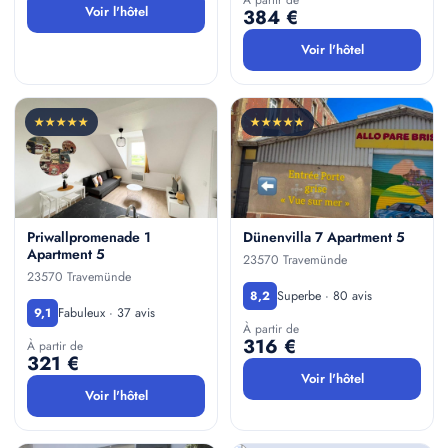
À partir de
Voir l'hôtel
384 €
Voir l'hôtel
★★★★★
★★★★★
Priwallpromenade 1
Dünenvilla 7 Apartment 5
Apartment 5
23570 Travemünde
23570 Travemünde
Superbe · 80 avis
8,2
Fabuleux · 37 avis
9,1
À partir de
316 €
À partir de
321 €
Voir l'hôtel
Voir l'hôtel