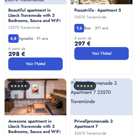
Beautiful apartment in
Passatvilla - Apartment 5
Lbeck Travemnde with 3
23570 Travemünde
Bedrooms, Sauna and WiFi
23570 Travemünde
Bien · 371 avis
7,6
À partir de
Agreable · 91 avis
6,8
297 €
À partir de
298 €
Voir l'hôtel
Voir l'hôtel
★★★★★
★★★★★
Awesome apartment in
Priwallpromenade 3
Lbeck Travemnde with 3
Apartment 7
Bedrooms, Sauna and WiFi
23570 Travemünde