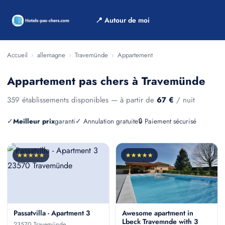
📍 Autour de moi
Accueil
›
allemagne
›
Travemünde
›
Appartement
Appartement pas chers à Travemünde
359 établissements disponibles — à partir de
67 €
/ nuit
✓
Meilleur prix
garanti
✓ Annulation gratuite
🔒 Paiement sécurisé
★★★★★
★★★★★
Passatvilla - Apartment 3
Awesome apartment in
Lbeck Travemnde with 3
23570 Travemünde