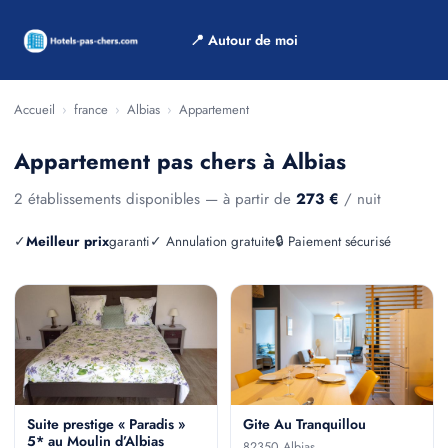
📍 Autour de moi
Accueil
›
france
›
Albias
›
Appartement
Appartement pas chers à Albias
2 établissements disponibles — à partir de
273 €
/ nuit
✓
Meilleur prix
garanti
✓ Annulation gratuite
🔒 Paiement sécurisé
Suite prestige « Paradis »
Gite Au Tranquillou
5* au Moulin d’Albias
82350 Albias