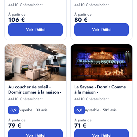
44110 Châteaubriant
44110 Châteaubriant
À partir de
À partir de
106 €
80 €
Voir l'hôtel
Voir l'hôtel
Au coucher de soleil -
La Savane - Dormir Comme
Dormir comme à la maison -
à la maison -
44110 Châteaubriant
44110 Châteaubriant
Superbe · 33 avis
Agreable · 582 avis
8,9
6,8
À partir de
À partir de
79 €
71 €
Voir l'hôtel
Voir l'hôtel