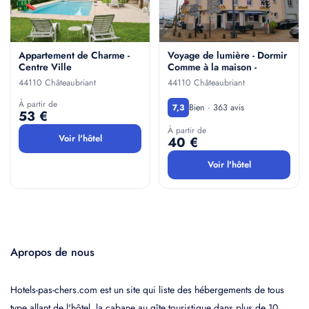
Appartement de Charme -
Voyage de lumière - Dormir
Centre Ville
Comme à la maison -
44110 Châteaubriant
44110 Châteaubriant
À partir de
Bien · 363 avis
7,3
53 €
À partir de
Voir l'hôtel
40 €
Voir l'hôtel
Apropos de nous
Hotels-pas-chers.com est un site qui liste des hébergements de tous
type allant de l'hôtel, la cabane au gîte touristique dans plus de 10