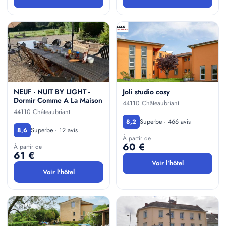
NEUF - NUIT BY LIGHT -
Joli studio cosy
Dormir Comme A La Maison
44110 Châteaubriant
44110 Châteaubriant
Superbe · 466 avis
8,2
Superbe · 12 avis
8,6
À partir de
60 €
À partir de
61 €
Voir l'hôtel
Voir l'hôtel