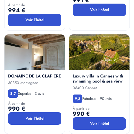
991 €
À partir de
994 €
Voir l'hôtel
Voir l'hôtel
DOMAINE DE LA CLAPIERE
Luxury villa in Cannes with
swimming pool & sea view
30350 Montagnac
06400 Cannes
Superbe · 3 avis
8,7
Fabuleux · 90 avis
9,3
À partir de
990 €
À partir de
990 €
Voir l'hôtel
Voir l'hôtel