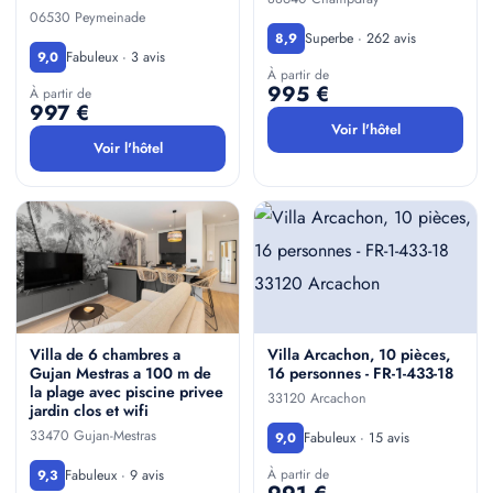
06530 Peymeinade
Superbe · 262 avis
8,9
Fabuleux · 3 avis
9,0
À partir de
995 €
À partir de
997 €
Voir l'hôtel
Voir l'hôtel
Villa de 6 chambres a
Villa Arcachon, 10 pièces,
Gujan Mestras a 100 m de
16 personnes - FR-1-433-18
la plage avec piscine privee
33120 Arcachon
jardin clos et wifi
33470 Gujan-Mestras
Fabuleux · 15 avis
9,0
À partir de
Fabuleux · 9 avis
9,3