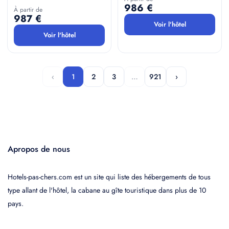
986 €
À partir de
987 €
Voir l'hôtel
Voir l'hôtel
‹
1
2
3
…
921
›
Apropos de nous
Hotels-pas-chers.com est un site qui liste des hébergements de tous
type allant de l'hôtel, la cabane au gîte touristique dans plus de 10
pays.