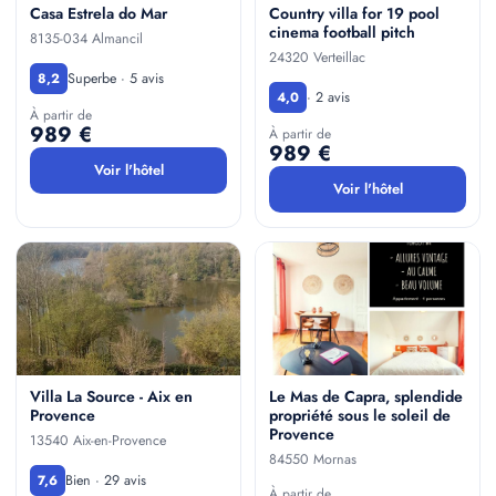
Casa Estrela do Mar
Country villa for 19 pool
cinema football pitch
8135-034 Almancil
24320 Verteillac
Superbe · 5 avis
8,2
· 2 avis
4,0
À partir de
989 €
À partir de
989 €
Voir l'hôtel
Voir l'hôtel
Villa La Source - Aix en
Le Mas de Capra, splendide
Provence
propriété sous le soleil de
Provence
13540 Aix-en-Provence
84550 Mornas
Bien · 29 avis
7,6
À partir de