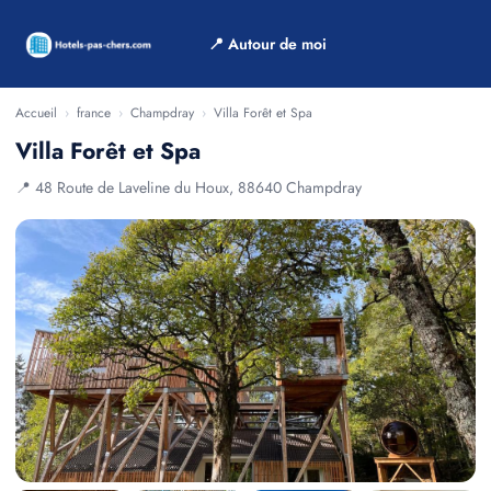
📍 Autour de moi
Accueil
›
france
›
Champdray
›
Villa Forêt et Spa
Villa Forêt et Spa
📍 48 Route de Laveline du Houx, 88640 Champdray