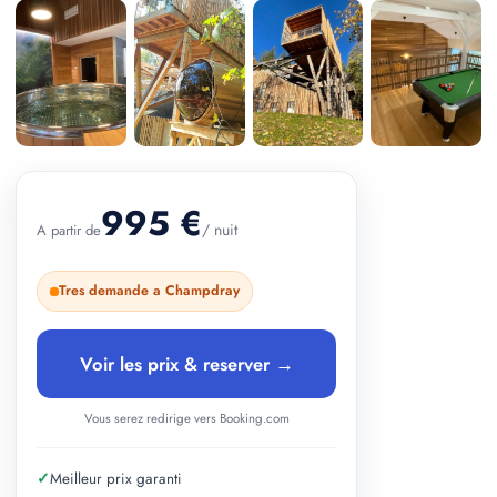
+ 1 photos
995 €
/ nuit
A partir de
Tres demande a Champdray
Voir les prix & reserver →
Vous serez redirige vers Booking.com
✓
Meilleur prix garanti