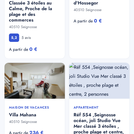
Classée 3 étoiles au
d'Hossegor
Calme, Proche de la
40510 Seignosse
plage et des
commerces
0 €
A partir de
40510 Seignosse
· 5 avis
5,2
0 €
A partir de
MAISON DE VACANCES
APPARTEMENT
Villa Mahana
Réf 554 ,Seignosse
océan, joli Studio Vue
40510 Seignosse
Mer classé 3 étoiles ,
proche plage et centre,
236 €
A partir de