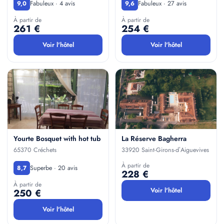
Fabuleux · 4 avis
Fabuleux · 27 avis
9,0
9,6
À partir de
À partir de
261 €
254 €
Voir l'hôtel
Voir l'hôtel
Yourte Bosquet with hot tub
La Réserve Bagherra
65370 Créchets
33920 Saint-Girons-dʼAiguevives
À partir de
Superbe · 20 avis
8,7
228 €
À partir de
Voir l'hôtel
250 €
Voir l'hôtel