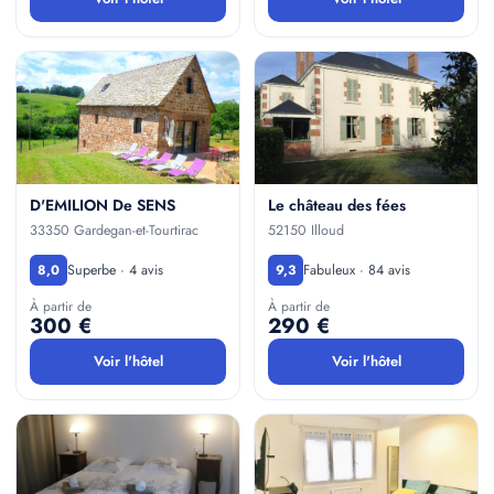
D'EMILION De SENS
Le château des fées
33350 Gardegan-et-Tourtirac
52150 Illoud
Superbe · 4 avis
Fabuleux · 84 avis
8,0
9,3
À partir de
À partir de
300 €
290 €
Voir l'hôtel
Voir l'hôtel