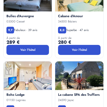
Bulles d'Auvergne
Cabane d'Amour
03500 Cesset
34500 Béziers
Fabuleux · 39 avis
Superbe · 47 avis
9,7
8,0
À partir de
À partir de
289 €
280 €
Voir l'hôtel
Voir l'hôtel
Boho Lodge
La cabane SPA des Truffiers
01150 Lagnieu
24590 Jayac