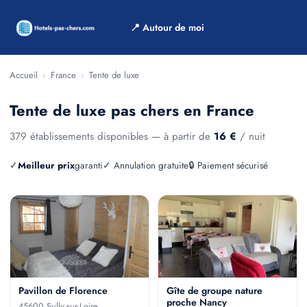
📍 Autour de moi
Accueil
›
France
›
Tente de luxe
Tente de luxe pas chers en France
379 établissements disponibles — à partir de
16 €
/ nuit
✓
Meilleur prix
garanti
✓ Annulation gratuite
🔒 Paiement sécurisé
Pavillon de Florence
Gîte de groupe nature
proche Nancy
45600 Sully-sur-Loire