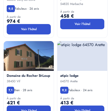
54820 Marbache
Fabuleux · 26 avis
9,5
À partir de
458 €
À partir de
974 €
Voir l'hôtel
Voir l'hôtel
Domaine du Rocher St-Loup
atipic lodge
38450 Vif
64570 Arette
Bien · 28 avis
Fabuleux · 24 avis
7,1
9,2
À partir de
À partir de
421 €
413 €
Voir l'hôtel
Voir l'hôtel